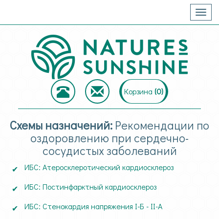
Togg
navig
Корзина
(
0
)
Схемы назначений:
Рекомендации по
оздоровлению при сердечно-
сосудистых заболеваний
ИБС: Атеросклеротический кардиосклероз
ИБС: Постинфарктный кардиосклероз
ИБС: Стенокардия напряжения I-Б - II-A