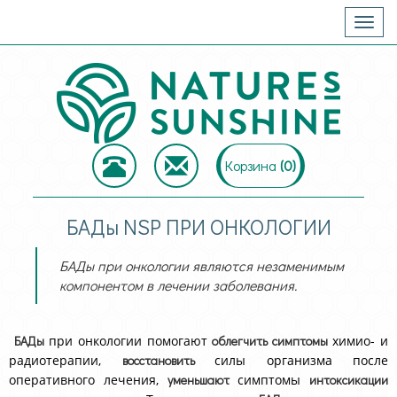
Togg
navig
Корзина
(
0
)
БАДы NSP ПРИ ОНКОЛОГИИ
БАДы при онкологии являются незаменимым
компонентом в лечении заболевания.
БАДы
при онкологии помогают
облегчить симптомы
химио- и
радиотерапии,
восстановить
силы организма после
оперативного лечения,
уменьшают
симптомы
интоксикации