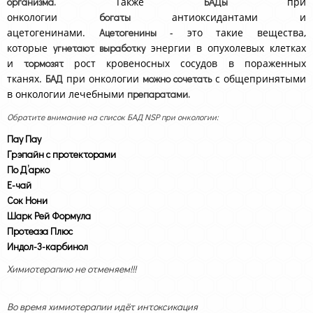
организма.
Также
БАДы
при
онкологии
богаты
антиоксидантами и
ацетогенинами.
Ацетогенины
- это такие вещества,
которые
угнетают выработку
энергии в опухолевых клетках
и
тормозят
рост кровеносных сосудов в пораженных
тканях.
БАД
при онкологии
можно сочетать
с общепринятыми
в онкологии лечебными
препаратами.
Обратите внимание на список БАД NSP при онкологии:
Пау Пау
Грэпайн с протекторами
По Д’арко
Е-чай
Сок Нони
Шарк Рей Формула
Протеаза Плюс
Индол-3-карбинол
Химиотерапию не отменяем!!!
Во время химиотерапии идёт интоксикация