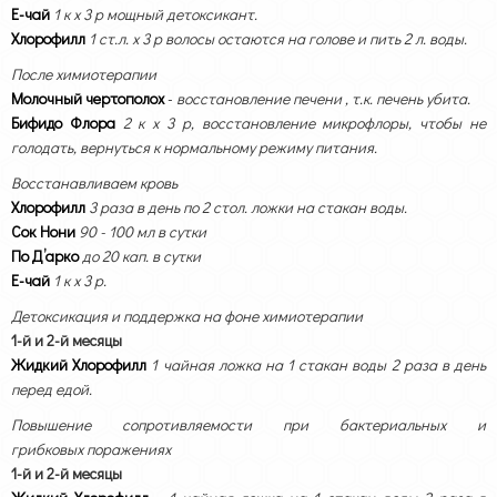
Е-чай
1 к х 3 р
мощный детоксикант.
Хлорофилл
1 ст.л. х 3 р
волосы остаются на голове и пить 2 л. воды.
После химиотерапии
Молочный чертополох
-
восстановление печени , т.к. печень убита.
Бифидо Флора
2 к х 3 р,
восстановление микрофлоры, чтобы не
голодать, вернуться к нормальному режиму питания.
Восстанавливаем кровь
Хлорофилл
3 раза в день по 2 стол. ложки на стакан воды.
Сок Нони
90 - 100 мл в сутки
По Д’арко
до 20 кап. в сутки
Е-чай
1 к х 3 р.
Детоксикация и поддержка на фоне химиотерапии
1-й и 2-й месяцы
Жидкий Хлорофилл
1 чайная ложка на 1 стакан воды 2 раза в день
перед едой.
Повышение сопротивляемости при бактериальных и
грибковых поражениях
1-й и 2-й месяцы